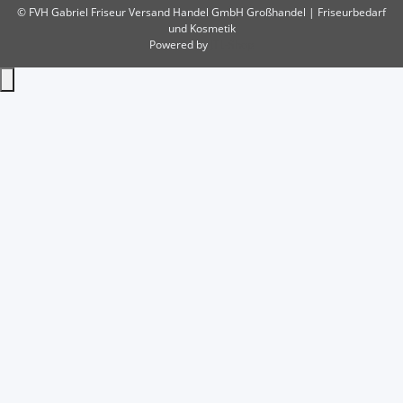
© FVH Gabriel Friseur Versand Handel GmbH
Großhandel | Friseurbedarf
und Kosmetik
Powered by
JTL-Shop