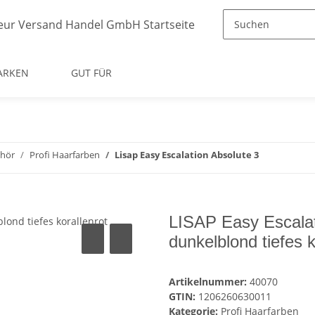
ARKEN
GUT FÜR
ehör
Profi Haarfarben
Lisap Easy Escalation Absolute 3
LISAP Easy Escalat
dunkelblond tiefes k
Artikelnummer:
40070
GTIN:
1206260630011
Kategorie:
Profi Haarfarben