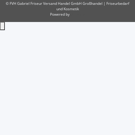
© FVH Gabriel Friseur Versand Handel GmbH
Großhandel | Friseurbedarf
und Kosmetik
Powered by
JTL-Shop