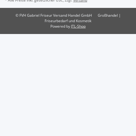
* Alle Preise inkl. gesetzlicher USt., zzgl.
Versand
© FVH Gabriel Friseur Versand Handel GmbH
Großhandel |
Friseurbedarf und Kosmetik
Powered by
JTL-Shop