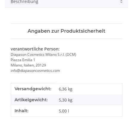
Beschreibung
Angaben zur Produktsicherheit
verantwortliche Person:
Diapason Cosmetics Milano S.r.l. (DCM)
Piazza Emilia 1
Milano, Italien, 20129
info@diapasoncosmetics.com
Produkteigenschaft
Wert
Versandgewicht:
6,36 kg
Artikelgewicht:
5,30
kg
Inhalt:
5,00 l