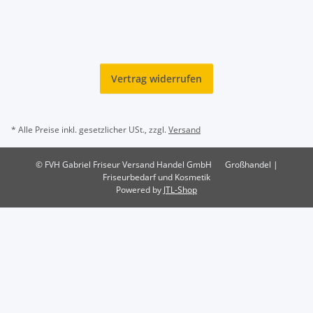
Vertrag widerrufen
* Alle Preise inkl. gesetzlicher USt., zzgl.
Versand
© FVH Gabriel Friseur Versand Handel GmbH
Großhandel |
Friseurbedarf und Kosmetik
Powered by
JTL-Shop