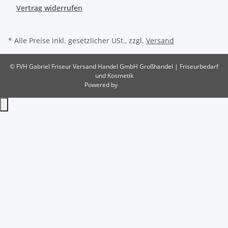
Vertrag widerrufen
* Alle Preise inkl. gesetzlicher USt., zzgl.
Versand
© FVH Gabriel Friseur Versand Handel GmbH
Großhandel | Friseurbedarf
und Kosmetik
Powered by
JTL-Shop