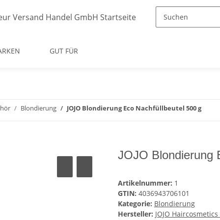
ARKEN
GUT FÜR
ehör
Blondierung
JOJO Blondierung Eco Nachfüllbeutel 500 g
JOJO Blondierung E
Artikelnummer:
1
GTIN:
4036943706101
Kategorie:
Blondierung
Hersteller:
JOJO Haircosmetic