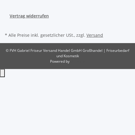
Vertrag widerrufen
* Alle Preise inkl. gesetzlicher USt., zzgl.
Versand
© FVH Gabriel Friseur Versand Handel GmbH
Großhandel | Friseurbedarf
und Kosmetik
Powered by
JTL-Shop