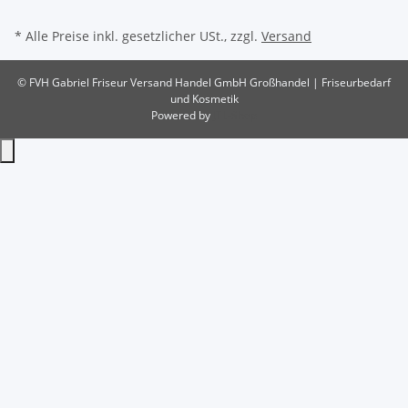
* Alle Preise inkl. gesetzlicher USt., zzgl.
Versand
© FVH Gabriel Friseur Versand Handel GmbH
Großhandel | Friseurbedarf
und Kosmetik
Powered by
JTL-Shop