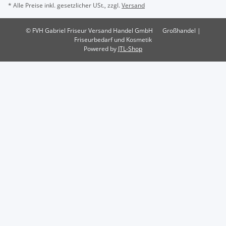
* Alle Preise inkl. gesetzlicher USt., zzgl.
Versand
© FVH Gabriel Friseur Versand Handel GmbH
Großhandel |
Friseurbedarf und Kosmetik
Powered by
JTL-Shop