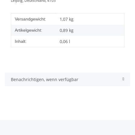
Leipzig, Deutschland, 4103
Produkteigenschaft
Wert
1,07 kg
Versandgewicht:
0,89
kg
Artikelgewicht:
0,06 l
Inhalt:
Benachrichtigen, wenn verfügbar