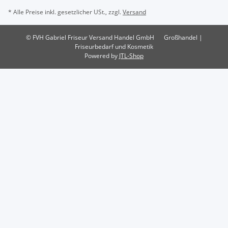
* Alle Preise inkl. gesetzlicher USt., zzgl.
Versand
© FVH Gabriel Friseur Versand Handel GmbH
Großhandel |
Friseurbedarf und Kosmetik
Powered by
JTL-Shop