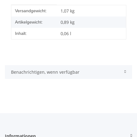
Produkteigenschaft
Wert
1,07 kg
Versandgewicht:
0,89
kg
Artikelgewicht:
0,06 l
Inhalt:
Benachrichtigen, wenn verfügbar
Informationen