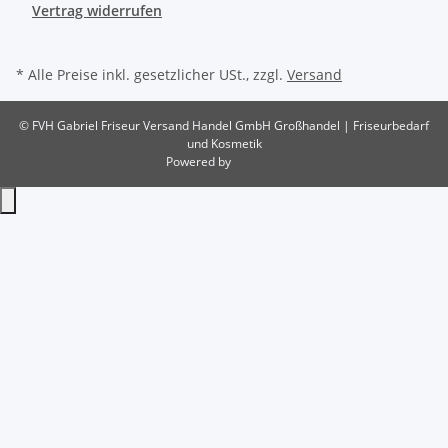
Vertrag widerrufen
* Alle Preise inkl. gesetzlicher USt., zzgl.
Versand
© FVH Gabriel Friseur Versand Handel GmbH
Großhandel | Friseurbedarf
und Kosmetik
Powered by
JTL-Shop